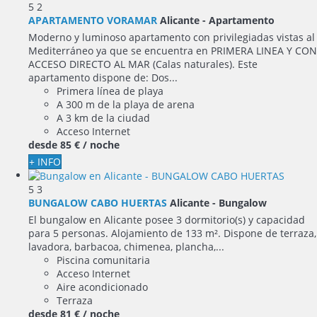
5
2
APARTAMENTO VORAMAR
Alicante -
Apartamento
Moderno y luminoso apartamento con privilegiadas vistas al
Mediterráneo ya que se encuentra en PRIMERA LINEA Y CON
ACCESO DIRECTO AL MAR (Calas naturales). Este
apartamento dispone de: Dos...
Primera línea de playa
A 300 m de la playa de arena
A 3 km de la ciudad
Acceso Internet
desde
85 €
/ noche
+ INFO
5
3
BUNGALOW CABO HUERTAS
Alicante -
Bungalow
El bungalow en Alicante posee 3 dormitorio(s) y capacidad
para 5 personas. Alojamiento de 133 m². Dispone de terraza,
lavadora, barbacoa, chimenea, plancha,...
Piscina comunitaria
Acceso Internet
Aire acondicionado
Terraza
desde
81 €
/ noche