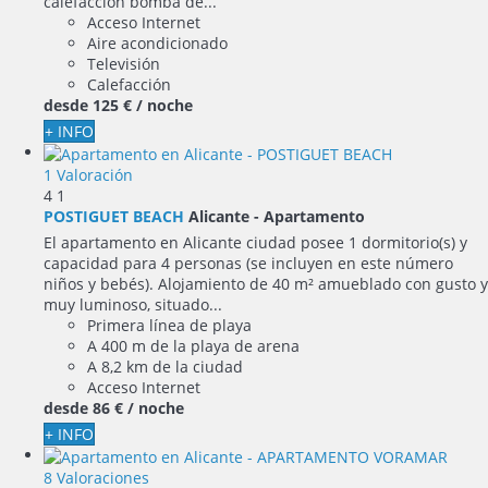
calefacción bomba de...
Acceso Internet
Aire acondicionado
Televisión
Calefacción
desde
125 €
/ noche
+ INFO
1 Valoración
4
1
POSTIGUET BEACH
Alicante -
Apartamento
El apartamento en Alicante ciudad posee 1 dormitorio(s) y
capacidad para 4 personas (se incluyen en este número
niños y bebés). Alojamiento de 40 m² amueblado con gusto y
muy luminoso, situado...
Primera línea de playa
A 400 m de la playa de arena
A 8,2 km de la ciudad
Acceso Internet
desde
86 €
/ noche
+ INFO
8 Valoraciones